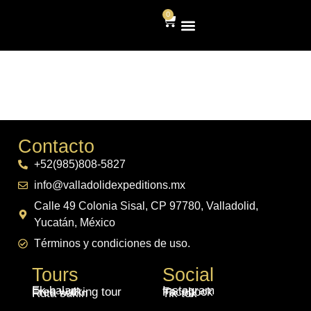
0
Free Walking Tour
Apoya ONG
Contacto
+52(985)808-5827
info@valladolidexpeditions.mx
Calle 49 Colonia Sisal, CP 97780, Valladolid,
Yucatán, México
Términos y condiciones de uso.
Tours
Social
Ek balam
Instagram
Free walking tour
Facebook
Ruta sukin
Tik tok